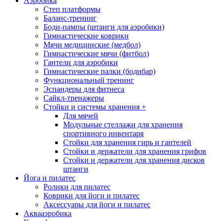
Аэробика
Степ платформы
Баланс-тренинг
Боди-пампы (штанги для аэробики)
Гимнастические коврики
Мячи медицинские (медбол)
Гимнастические мячи (фитбол)
Гантели для аэробики
Гимнастические палки (бодибар)
Функциональный тренинг
Эспандеры для фитнеса
Сайкл-тренажеры
Стойки и системы хранения
+
Для мячей
Модульные стеллажи для хранения
спортивного инвентаря
Стойки для хранения гирь и гантелей
Стойки и держатели для хранения грифов
Стойки и держатели для хранения дисков
штанги
Йога и пилатес
Ролики для пилатес
Коврики для йоги и пилатес
Аксессуары для йоги и пилатес
Аквааэробика