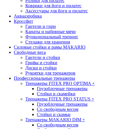
Ролики для пилатес
Коврики для йоги и пилатес
Аксессуары для йоги и пилатес
Аквааэробика
Кроссфит
Гантели и гири
Канаты и набивные мячи
Функциональный тренинг
Стелажи для хранения
Силовые стойки и рамы MAKARIO
Свободные веса
Гантели и стойки
Грифы и стойки
Диски и стойки
Рукоятки для тренажеров
Профессиональные тренажеры
Тренажеры FITEX PRO OPTIMA
+
Грузоблочные тренажеры
Стойки и скамейки
Тренажеры FITEX PRO STATUS
+
Грузоблочные тренажеры
Со свободным весом
Стойки и скамьи
Тренажеры MAKARIO DIM
+
Со свободным весом