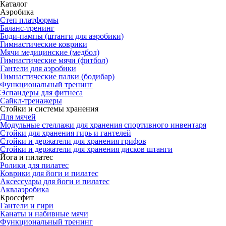
Каталог
Аэробика
Степ платформы
Баланс-тренинг
Боди-пампы (штанги для аэробики)
Гимнастические коврики
Мячи медицинские (медбол)
Гимнастические мячи (фитбол)
Гантели для аэробики
Гимнастические палки (бодибар)
Функциональный тренинг
Эспандеры для фитнеса
Сайкл-тренажеры
Стойки и системы хранения
Для мячей
Модульные стеллажи для хранения спортивного инвентаря
Стойки для хранения гирь и гантелей
Стойки и держатели для хранения грифов
Стойки и держатели для хранения дисков штанги
Йога и пилатес
Ролики для пилатес
Коврики для йоги и пилатес
Аксессуары для йоги и пилатес
Аквааэробика
Кроссфит
Гантели и гири
Канаты и набивные мячи
Функциональный тренинг