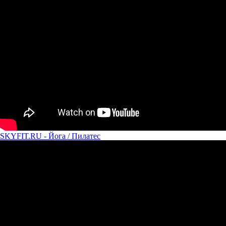
SKYFIT.RU - Йога / Пилатес