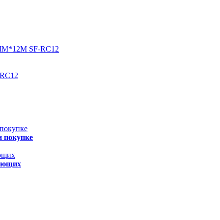
-RС12
и покупке
нающих