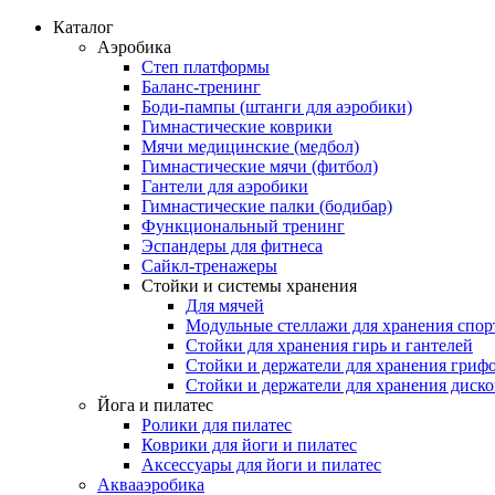
Каталог
Аэробика
Степ платформы
Баланс-тренинг
Боди-пампы (штанги для аэробики)
Гимнастические коврики
Мячи медицинские (медбол)
Гимнастические мячи (фитбол)
Гантели для аэробики
Гимнастические палки (бодибар)
Функциональный тренинг
Эспандеры для фитнеса
Сайкл-тренажеры
Стойки и системы хранения
Для мячей
Модульные стеллажи для хранения спор
Стойки для хранения гирь и гантелей
Стойки и держатели для хранения гриф
Стойки и держатели для хранения диск
Йога и пилатес
Ролики для пилатес
Коврики для йоги и пилатес
Аксессуары для йоги и пилатес
Аквааэробика