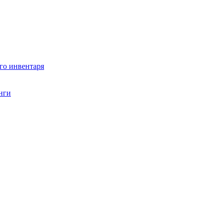
го инвентаря
нги