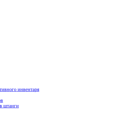
тивного инвентаря
ов
ов штанги