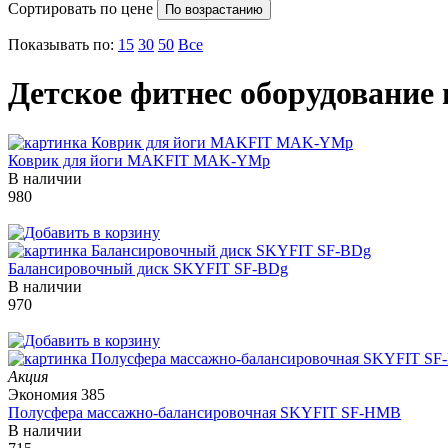
Сортировать по цене
По возрастанию
Показывать по:
15
30
50
Все
Детское фитнес оборудование 
Коврик для йоги MAKFIT MAK-YMp
В наличии
980
Балансировочный диск SKYFIT SF-BDg
В наличии
970
Акция
Экономия
385
Полусфера массажно-балансировочная SKYFIT SF-HMB
В наличии