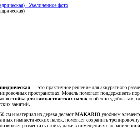
линдрическая
— это практичное решение для аккуратного разме
нировочных пространствах. Модель помогает поддерживать поряд
Такая
стойка для гимнастических палок
особенно удобна там, г
ских занятий.
60 см и материал из дерева делают
MAKARIO
удобным элементо
вянных гимнастических палок, помогает сохранить тренировочну
озволяет разместить стойку даже в помещениях с ограниченной