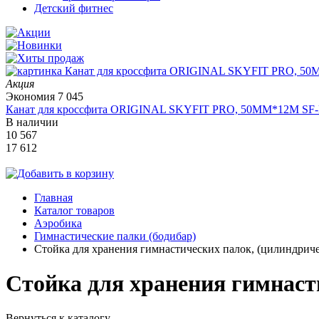
Детский фитнес
Акция
Экономия
7 045
Канат для кроссфита ORIGINAL SKYFIT PRO, 50MM*12M SF
В наличии
10 567
17 612
Главная
Каталог товаров
Аэробика
Гимнастические палки (бодибар)
Стойка для хранения гимнастических палок, (цилиндриче
Стойка для хранения гимнаст
Вернуться к каталогу