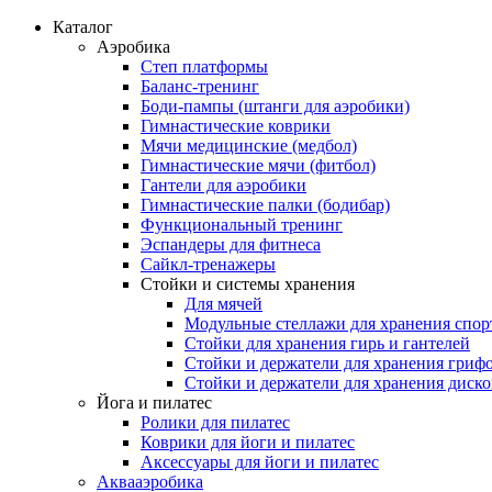
Каталог
Аэробика
Степ платформы
Баланс-тренинг
Боди-пампы (штанги для аэробики)
Гимнастические коврики
Мячи медицинские (медбол)
Гимнастические мячи (фитбол)
Гантели для аэробики
Гимнастические палки (бодибар)
Функциональный тренинг
Эспандеры для фитнеса
Сайкл-тренажеры
Стойки и системы хранения
Для мячей
Модульные стеллажи для хранения спор
Стойки для хранения гирь и гантелей
Стойки и держатели для хранения гриф
Стойки и держатели для хранения диск
Йога и пилатес
Ролики для пилатес
Коврики для йоги и пилатес
Аксессуары для йоги и пилатес
Аквааэробика