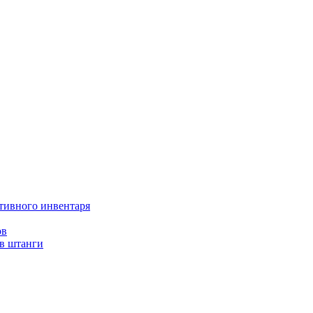
тивного инвентаря
ов
ов штанги