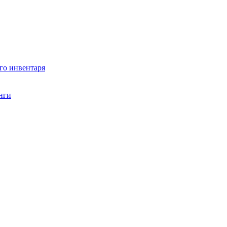
го инвентаря
нги