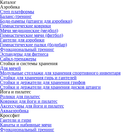
Каталог
Аэробика
Степ платформы
Баланс-тренинг
Боди-пампы (штанги для аэробики)
Гимнастические коврики
Мячи медицинские (медбол)
Гимнастические мячи (фитбол)
Гантели для аэробики
Гимнастические палки (бодибар)
Функциональный тренинг
Эспандеры для фитнеса
Сайкл-тренажеры
Стойки и системы хранения
Для мячей
Модульные стеллажи для хранения спортивного инвентаря
Стойки для хранения гирь и гантелей
Стойки и держатели для хранения грифов
Стойки и держатели для хранения дисков штанги
Йога и пилатес
Ролики для пилатес
Коврики для йоги и пилатес
Аксессуары для йоги и пилатес
Аквааэробика
Кроссфит
Гантели и гири
Канаты и набивные мячи
Функциональный тренинг