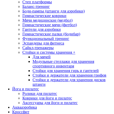
Степ платформы
Баланс-тренинг
Боди-пампы (штанги для аэробики)
Гимнастические коврики
Мячи медицинские (медбол)
Гимнастические мячи (фитбол)
Гантели для аэробики
Гимнастические палки (бодибар)
Функциональный тренинг
Эспандеры для фитнеса
Сайкл-тренажеры
Стойки и системы хранения
+
Для мячей
Модульные стеллажи для хранения
спортивного инвентаря
Стойки для хранения гирь и гантелей
Стойки и держатели для хранения грифов
Стойки и держатели для хранения дисков
штанги
Йога и пилатес
Ролики для пилатес
Коврики для йоги и пилатес
Аксессуары для йоги и пилатес
Аквааэробика
Кроссфит