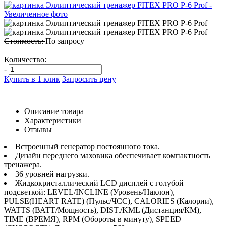
Стоимость:
По запросу
Количество:
-
+
Купить в 1 клик
Запросить цену
Описание товара
Характеристики
Отзывы
Встроенный генератор постоянного тока.
Дизайн переднего маховика обеспечивает компактность
тренажера.
36 уровней нагрузки.
Жидкокристаллический LCD дисплей с голубой
подсветкой: LEVEL/INCLINE (Уровень/Наклон),
PULSE(HEART RATE) (Пульс/ЧСС), CALORIES (Калории),
WATTS (ВАТТ/Мощность), DIST./KML (Дистанция/КМ),
TIME (ВРЕМЯ), RPM (Обороты в минуту), SPEED