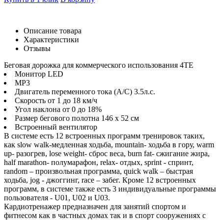
Описание товара
Характеристики
Отзывы
Беговая дорожка для коммерческого использования 4TE
Монитор LED
MP3
Двигатель переменного тока (А/С) 3.5л.с.
Скорость от 1 до 18 км/ч
Угол наклона от 0 до 18%
Размер бегового полотна 146 х 52 см
Встроенный вентилятор
В системе есть 12 встроенных программ тренировок таких,
как slow walk-медленная ходьба, mountain- ходьба в гору, warm
up- разогрев, lose weight- сброс веса, burn fat- сжигание жира,
half marathon- полумарафон, relax- отдых, sprint - спринт,
random – произвольная программа, quick walk – быстрая
ходьба, jog - джоггинг, race – забег. Кроме 12 встроенных
программ, в системе также есть 3 индивидуальные программы
пользователя - U01, U02 и U03.
Кардиотренажер предназначен для занятий спортом и
фитнесом как в частных домах так и в спорт сооружениях с