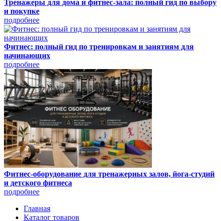
Тренажеры для дома и фитнес-зала: полный гид по выбору
и покупке
подробнее
Фитнес: полный гид по тренировкам и занятиям для
начинающих
подробнее
Фитнес-оборудование для тренажерных залов, йога-студий
и детского фитнеса
подробнее
Главная
Каталог товаров