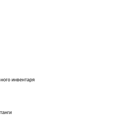
вного инвентаря
танги