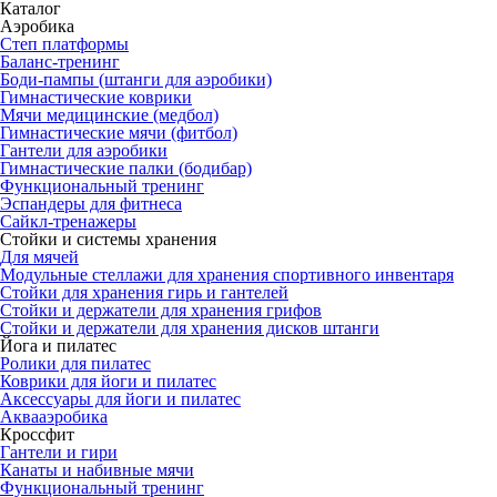
Каталог
Аэробика
Степ платформы
Баланс-тренинг
Боди-пампы (штанги для аэробики)
Гимнастические коврики
Мячи медицинские (медбол)
Гимнастические мячи (фитбол)
Гантели для аэробики
Гимнастические палки (бодибар)
Функциональный тренинг
Эспандеры для фитнеса
Сайкл-тренажеры
Стойки и системы хранения
Для мячей
Модульные стеллажи для хранения спортивного инвентаря
Стойки для хранения гирь и гантелей
Стойки и держатели для хранения грифов
Стойки и держатели для хранения дисков штанги
Йога и пилатес
Ролики для пилатес
Коврики для йоги и пилатес
Аксессуары для йоги и пилатес
Аквааэробика
Кроссфит
Гантели и гири
Канаты и набивные мячи
Функциональный тренинг