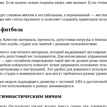
зко. Если колени сильно подняты вверх, мяч маловат. Если стоп
удет слишком мягким и нестабильным, а перекачанный — жестк
дке мяч слегка пружинит и позволяет сохранять правильное поло
 фитбола
у. Качество материала, прочность, допустимая нагрузка и безоп
тнес-клуба, студии или занятий с разными пользователями.
ного эластичного материала, который выдерживает регулярные н
ть допустимый вес пользователя. Для интенсивных упражнений
m — при случайном повреждении такой мяч не должен резко лопну
добная поверхность помогает лучше удерживать положение тела
заглушками и инструкцией. Это удобно для домашнего использо
-студии и коммерческого зала могут требоваться разные уровн
ую модель подходящего диаметра с системой ABS и достаточной
астое использование и разных занимающихся.
 гимнастическим мячом
ело. Он подходит для ног, ягодиц, пресса, спины, рук, плечев