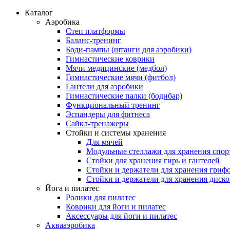
Каталог
Аэробика
Степ платформы
Баланс-тренинг
Боди-пампы (штанги для аэробики)
Гимнастические коврики
Мячи медицинские (медбол)
Гимнастические мячи (фитбол)
Гантели для аэробики
Гимнастические палки (бодибар)
Функциональный тренинг
Эспандеры для фитнеса
Сайкл-тренажеры
Стойки и системы хранения
Для мячей
Модульные стеллажи для хранения спор
Стойки для хранения гирь и гантелей
Стойки и держатели для хранения гриф
Стойки и держатели для хранения диск
Йога и пилатес
Ролики для пилатес
Коврики для йоги и пилатес
Аксессуары для йоги и пилатес
Аквааэробика