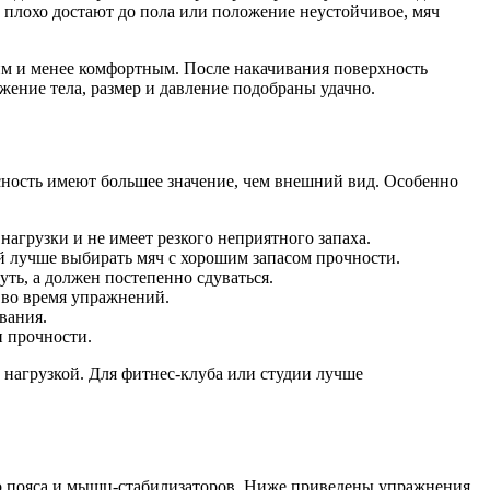
ы плохо достают до пола или положение неустойчивое, мяч
им и менее комфортным. После накачивания поверхность
жение тела, размер и давление подобраны удачно.
асность имеют большее значение, чем внешний вид. Особенно
агрузки и не имеет резкого неприятного запаха.
 лучше выбирать мяч с хорошим запасом прочности.
ть, а должен постепенно сдуваться.
 во время упражнений.
вания.
и прочности.
 нагрузкой. Для фитнес-клуба или студии лучше
ого пояса и мышц-стабилизаторов. Ниже приведены упражнения,