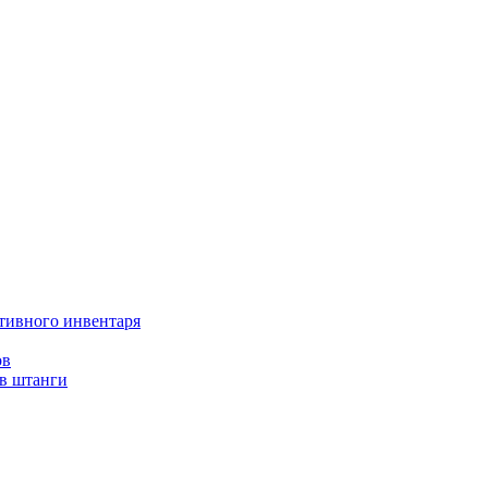
тивного инвентаря
ов
ов штанги