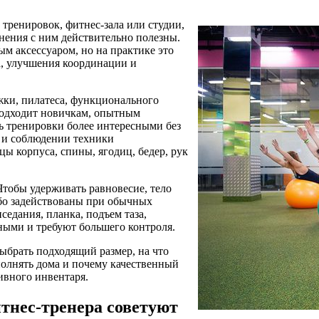
тренировок, фитнес-зала или студии,
нения с ним действительно полезны.
м аксессуаром, но на практике это
а, улучшения координации и
жки, пилатеса, функционального
 подходит новичкам, опытным
ть тренировки более интересными без
 и соблюдении техники
 корпуса, спины, ягодиц, бедер, рук
тобы удерживать равновесие, тело
бо задействованы при обычных
едания, планка, подъем таза,
ыми и требуют большего контроля.
выбрать подходящий размер, на что
олнять дома и почему качественный
ивного инвентаря.
тнес-тренера советуют