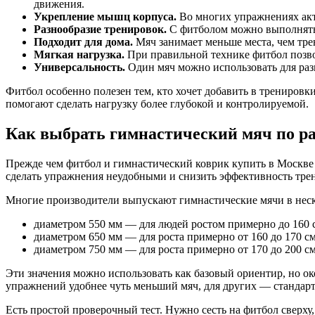
движения.
Укрепление мышц корпуса.
Во многих упражнениях акт
Разнообразие тренировок.
С фитболом можно выполнять 
Подходит для дома.
Мяч занимает меньше места, чем трен
Мягкая нагрузка.
При правильной технике фитбол позво
Универсальность.
Один мяч можно использовать для раз
Фитбол особенно полезен тем, кто хочет добавить в тренировк
помогают сделать нагрузку более глубокой и контролируемой.
Как выбрать гимнастический мяч по р
Прежде чем фитбол и гимнастический коврик купить в Москве 
сделать упражнения неудобными и снизить эффективность трен
Многие производители выпускают гимнастические мячи в неск
диаметром 550 мм — для людей ростом примерно до 160 
диаметром 650 мм — для роста примерно от 160 до 170 см
диаметром 750 мм — для роста примерно от 170 до 200 см
Эти значения можно использовать как базовый ориентир, но о
упражнений удобнее чуть меньший мяч, для других — стандарт
Есть простой проверочный тест. Нужно сесть на фитбол сверху