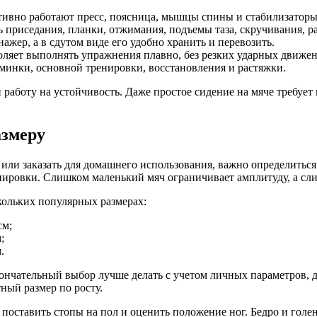
ивно работают пресс, поясница, мышцы спины и стабилизаторы 
приседания, планки, отжимания, подъемы таза, скручивания, ра
ажер, а в сдутом виде его удобно хранить и перевозить.
ляет выполнять упражнения плавно, без резких ударных движе
минки, основной тренировки, восстановления и растяжки.
и работу на устойчивость. Даже простое сидение на мяче требуе
азмеру
или заказать для домашнего использования, важно определитьс
ировки. Слишком маленький мяч ограничивает амплитуду, а сли
ольких популярных размерах:
см;
;
.
кончательный выбор лучше делать с учетом личных параметров, 
ный размер по росту.
, поставить стопы на пол и оценить положение ног. Бедро и го