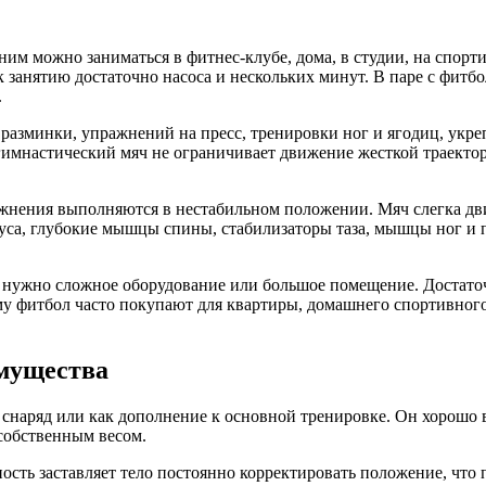
 ним можно заниматься в фитнес-клубе, дома, в студии, на спор
 к занятию достаточно насоса и нескольких минут. В паре с фитб
.
 разминки, упражнений на пресс, тренировки ног и ягодиц, укре
гимнастический мяч не ограничивает движение жесткой траектор
ажнения выполняются в нестабильном положении. Мяч слегка дв
са, глубокие мышцы спины, стабилизаторы таза, мышцы ног и пл
е нужно сложное оборудование или большое помещение. Достато
му фитбол часто покупают для квартиры, домашнего спортивного
имущества
снаряд или как дополнение к основной тренировке. Он хорошо в
собственным весом.
ость заставляет тело постоянно корректировать положение, что