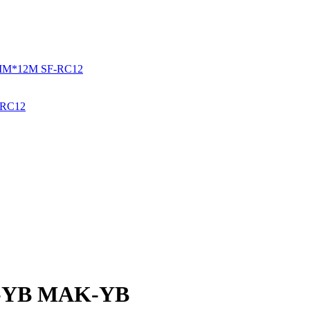
-RС12
K-YB MAK-YB