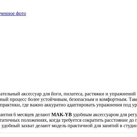
ельный аксессуар для йоги, пилатеса, растяжки и упражнений н
очный процесс более устойчивым, безопасным и комфортным. Та
практики, где важно аккуратно адаптировать упражнения под ур
рантия 6 месяцев делают
MAK-YB
удобным аксессуаром для регу
татичных положениях, когда требуется сократить расстояние до 
удобный захват делают модель практичной для занятий в студи