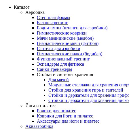
Каталог
Аэробика
Степ платформы
Баланс-тренинг
Боди-пампы (штанги для аэробики)
Гимнастические коврики
Мячи медицинские (медбол)
Гимнастические мячи (фитбол)
Гантели для аэробики
Гимнастические палки (бодибар)
Функциональный тренинг
Эспандеры для фитнеса
Сайкл-тренажеры
Стойки и системы хранения
Для мячей
Модульные стеллажи для хранения спор
Стойки для хранения гирь и гантелей
Стойки и держатели для хранения гриф
Стойки и держатели для хранения диск
Йога и пилатес
Ролики для пилатес
Коврики для йоги и пилатес
Аксессуары для йоги и пилатес
Аквааэробика