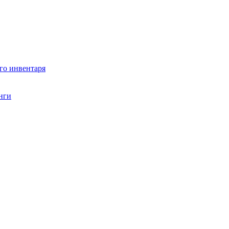
го инвентаря
нги