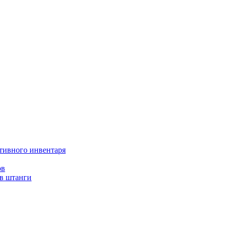
тивного инвентаря
ов
ов штанги