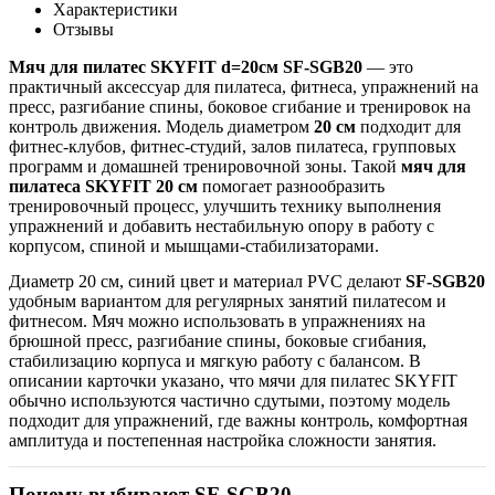
Характеристики
Отзывы
Мяч для пилатес SKYFIT d=20см SF-SGB20
— это
практичный аксессуар для пилатеса, фитнеса, упражнений на
пресс, разгибание спины, боковое сгибание и тренировок на
контроль движения. Модель диаметром
20 см
подходит для
фитнес-клубов, фитнес-студий, залов пилатеса, групповых
программ и домашней тренировочной зоны. Такой
мяч для
пилатеса SKYFIT 20 см
помогает разнообразить
тренировочный процесс, улучшить технику выполнения
упражнений и добавить нестабильную опору в работу с
корпусом, спиной и мышцами-стабилизаторами.
Диаметр 20 см, синий цвет и материал PVC делают
SF-SGB20
удобным вариантом для регулярных занятий пилатесом и
фитнесом. Мяч можно использовать в упражнениях на
брюшной пресс, разгибание спины, боковые сгибания,
стабилизацию корпуса и мягкую работу с балансом. В
описании карточки указано, что мячи для пилатес SKYFIT
обычно используются частично сдутыми, поэтому модель
подходит для упражнений, где важны контроль, комфортная
амплитуда и постепенная настройка сложности занятия.
Почему выбирают SF-SGB20