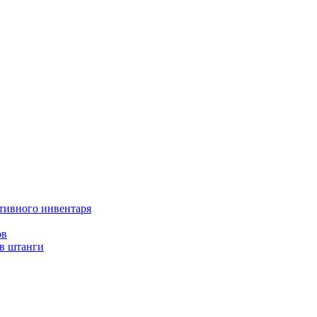
тивного инвентаря
ов
ов штанги