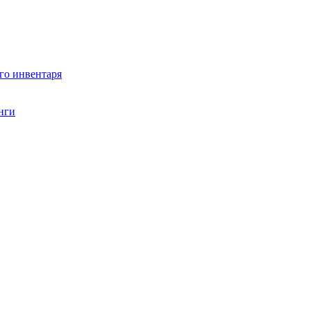
го инвентаря
нги