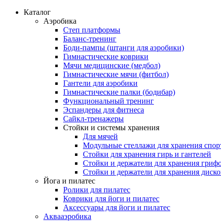
Каталог
Аэробика
Степ платформы
Баланс-тренинг
Боди-пампы (штанги для аэробики)
Гимнастические коврики
Мячи медицинские (медбол)
Гимнастические мячи (фитбол)
Гантели для аэробики
Гимнастические палки (бодибар)
Функциональный тренинг
Эспандеры для фитнеса
Сайкл-тренажеры
Стойки и системы хранения
Для мячей
Модульные стеллажи для хранения спор
Стойки для хранения гирь и гантелей
Стойки и держатели для хранения гриф
Стойки и держатели для хранения диск
Йога и пилатес
Ролики для пилатес
Коврики для йоги и пилатес
Аксессуары для йоги и пилатес
Аквааэробика