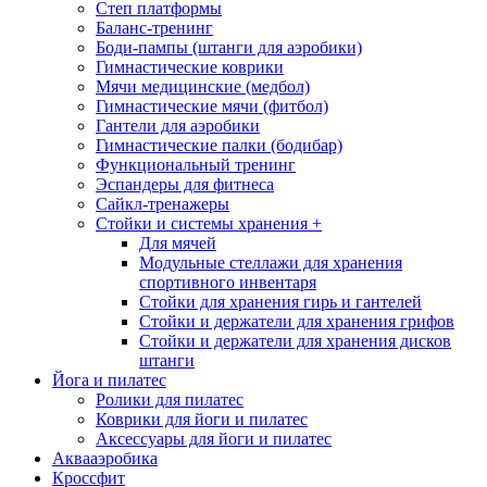
Степ платформы
Баланс-тренинг
Боди-пампы (штанги для аэробики)
Гимнастические коврики
Мячи медицинские (медбол)
Гимнастические мячи (фитбол)
Гантели для аэробики
Гимнастические палки (бодибар)
Функциональный тренинг
Эспандеры для фитнеса
Сайкл-тренажеры
Стойки и системы хранения
+
Для мячей
Модульные стеллажи для хранения
спортивного инвентаря
Стойки для хранения гирь и гантелей
Стойки и держатели для хранения грифов
Стойки и держатели для хранения дисков
штанги
Йога и пилатес
Ролики для пилатес
Коврики для йоги и пилатес
Аксессуары для йоги и пилатес
Аквааэробика
Кроссфит