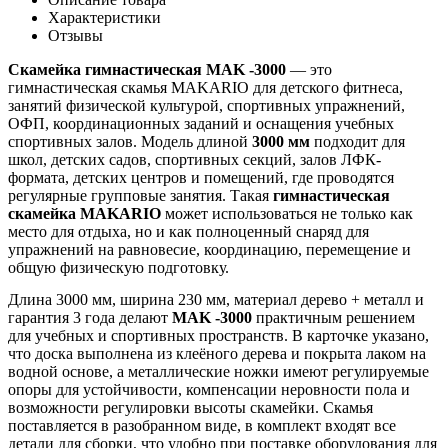
Характеристики
Отзывы
Скамейка гимнастическая MAK -3000
— это
гимнастическая скамья MAKARIO для детского фитнеса,
занятий физической культурой, спортивных упражнений,
ОФП, координационных заданий и оснащения учебных
спортивных залов. Модель длиной
3000 мм
подходит для
школ, детских садов, спортивных секций, залов ЛФК-
формата, детских центров и помещений, где проводятся
регулярные групповые занятия. Такая
гимнастическая
скамейка MAKARIO
может использоваться не только как
место для отдыха, но и как полноценный снаряд для
упражнений на равновесие, координацию, перемещение и
общую физическую подготовку.
Длина 3000 мм, ширина 230 мм, материал дерево + металл и
гарантия 3 года делают
MAK -3000
практичным решением
для учебных и спортивных пространств. В карточке указано,
что доска выполнена из клеёного дерева и покрыта лаком на
водной основе, а металлические ножки имеют регулируемые
опоры для устойчивости, компенсации неровности пола и
возможности регулировки высоты скамейки. Скамья
поставляется в разобранном виде, в комплект входят все
детали для сборки, что удобно при поставке оборудования для