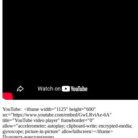
YouTube: <iframe width="1125" height="600"
src="https://www.youtube.com/embed/GwLRviAe-6A"
title="YouTube video player" frameborder="0"
allow="accelerometer; autoplay; clipboard-write; encrypted-media;
gyroscope; picture-in-picture" allowfullscreen></iframe>
Получить консультацию