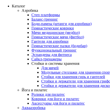
Каталог
Аэробика
Степ платформы
Баланс-тренинг
Боди-пампы (штанги для аэробики)
Гимнастические коврики
Мячи медицинские (медбол)
Гимнастические мячи (фитбол)
Гантели для аэробики
Гимнастические палки (бодибар)
Функциональный тренинг
Эспандеры для фитнеса
Сайкл-тренажеры
Стойки и системы хранения
Для мячей
Модульные стеллажи для хранения спор
Стойки для хранения гирь и гантелей
Стойки и держатели для хранения гриф
Стойки и держатели для хранения диск
Йога и пилатес
Ролики для пилатес
Коврики для йоги и пилатес
Аксессуары для йоги и пилатес
Аквааэробика