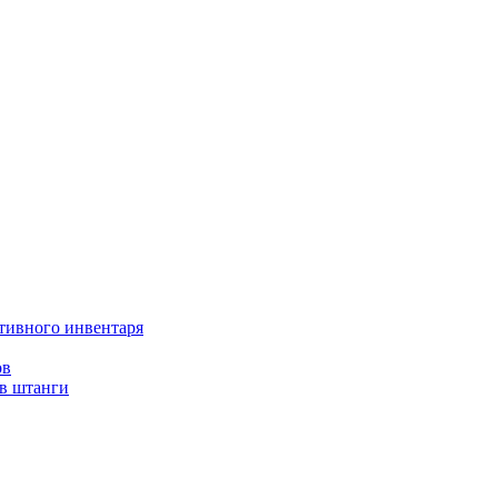
тивного инвентаря
ов
ов штанги