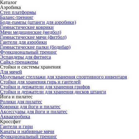
Каталог
Аэробика
Степ платформы
Баланс-тренинг
Боди-пампы (штанги для аэробики)
Гимнастические коврики
Мячи медицинские (медбол)
Гимнастические мячи (фитбол)
Гантели для аэробики
Гимнастические палки (бодибар)
Функциональный тренинг
Эспандеры для фитнеса
Сайкл-тренажеры
Стойки и системы хранения
Для мячей
Модульные стеллажи для хранения спортивного инвентаря
Стойки для хранения гирь и гантелей
Стойки и держатели для хранения грифов
Стойки и держатели для хранения дисков штанги
Йога и пилатес
Ролики для пилатес
Коврики для йоги и пилатес
Аксессуары для йоги и пилатес
Аквааэробика
Кроссфит
Гантели и гири
Канаты и набивные мячи
Функциональный тренинг