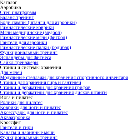
Каталог
Аэробика
Степ платформы
Баланс-тренинг
Боди-пампы (штанги для аэробики)
Гимнастические коврики
Мячи медицинские (медбол)
Гимнастические мячи (фитбол)
Гантели для аэробики
Гимнастические палки (бодибар)
Функциональный тренинг
Эспандеры для фитнеса
Сайкл-тренажеры
Стойки и системы хранения
Для мячей
Модульные стеллажи для хранения спортивного инвентаря
Стойки для хранения гирь и гантелей
Стойки и держатели для хранения грифов
Стойки и держатели для хранения дисков штанги
Йога и пилатес
Ролики для пилатес
Коврики для йоги и пилатес
Аксессуары для йоги и пилатес
Аквааэробика
Кроссфит
Гантели и гири
Канаты и набивные мячи
Функциональный тренинг