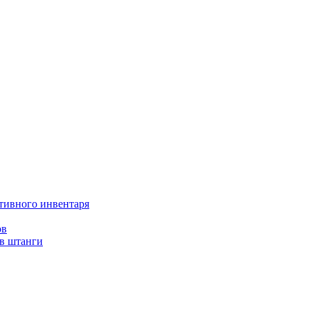
тивного инвентаря
ов
ов штанги