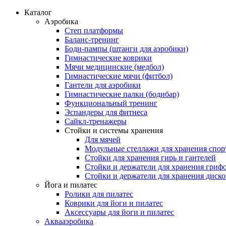
Каталог
Аэробика
Степ платформы
Баланс-тренинг
Боди-пампы (штанги для аэробики)
Гимнастические коврики
Мячи медицинские (медбол)
Гимнастические мячи (фитбол)
Гантели для аэробики
Гимнастические палки (бодибар)
Функциональный тренинг
Эспандеры для фитнеса
Сайкл-тренажеры
Стойки и системы хранения
Для мячей
Модульные стеллажи для хранения спор
Стойки для хранения гирь и гантелей
Стойки и держатели для хранения гриф
Стойки и держатели для хранения диск
Йога и пилатес
Ролики для пилатес
Коврики для йоги и пилатес
Аксессуары для йоги и пилатес
Аквааэробика