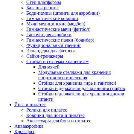
Степ платформы
Баланс-тренинг
Боди-пампы (штанги для аэробики)
Гимнастические коврики
Мячи медицинские (медбол)
Гимнастические мячи (фитбол)
Гантели для аэробики
Гимнастические палки (бодибар)
Функциональный тренинг
Эспандеры для фитнеса
Сайкл-тренажеры
Стойки и системы хранения
+
Для мячей
Модульные стеллажи для хранения
спортивного инвентаря
Стойки для хранения гирь и гантелей
Стойки и держатели для хранения грифов
Стойки и держатели для хранения дисков
штанги
Йога и пилатес
Ролики для пилатес
Коврики для йоги и пилатес
Аксессуары для йоги и пилатес
Аквааэробика
Кроссфит