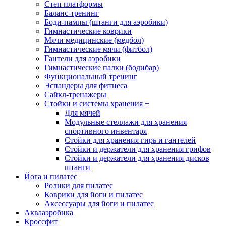
Степ платформы
Баланс-тренинг
Боди-пампы (штанги для аэробики)
Гимнастические коврики
Мячи медицинские (медбол)
Гимнастические мячи (фитбол)
Гантели для аэробики
Гимнастические палки (бодибар)
Функциональный тренинг
Эспандеры для фитнеса
Сайкл-тренажеры
Стойки и системы хранения
+
Для мячей
Модульные стеллажи для хранения
спортивного инвентаря
Стойки для хранения гирь и гантелей
Стойки и держатели для хранения грифов
Стойки и держатели для хранения дисков
штанги
Йога и пилатес
Ролики для пилатес
Коврики для йоги и пилатес
Аксессуары для йоги и пилатес
Аквааэробика
Кроссфит