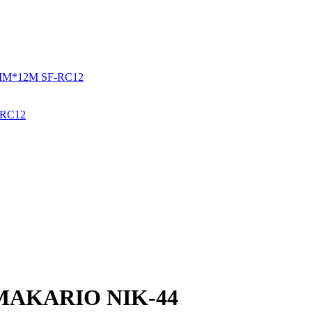
-RС12
с MAKARIO NIK-44