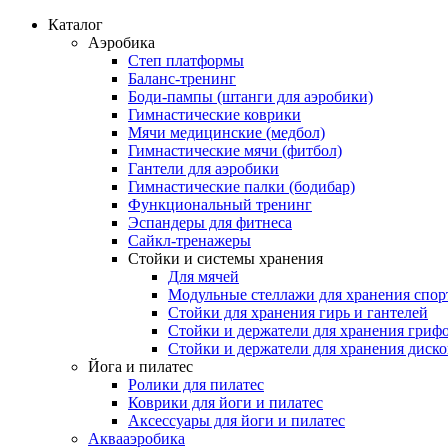
Каталог
Аэробика
Степ платформы
Баланс-тренинг
Боди-пампы (штанги для аэробики)
Гимнастические коврики
Мячи медицинские (медбол)
Гимнастические мячи (фитбол)
Гантели для аэробики
Гимнастические палки (бодибар)
Функциональный тренинг
Эспандеры для фитнеса
Сайкл-тренажеры
Стойки и системы хранения
Для мячей
Модульные стеллажи для хранения спор
Стойки для хранения гирь и гантелей
Стойки и держатели для хранения гриф
Стойки и держатели для хранения диск
Йога и пилатес
Ролики для пилатес
Коврики для йоги и пилатес
Аксессуары для йоги и пилатес
Аквааэробика