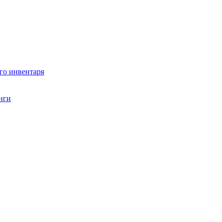
го инвентаря
нги