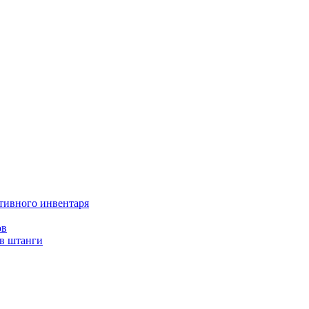
тивного инвентаря
ов
ов штанги