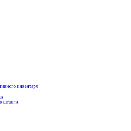
тивного инвентаря
ов
ов штанги