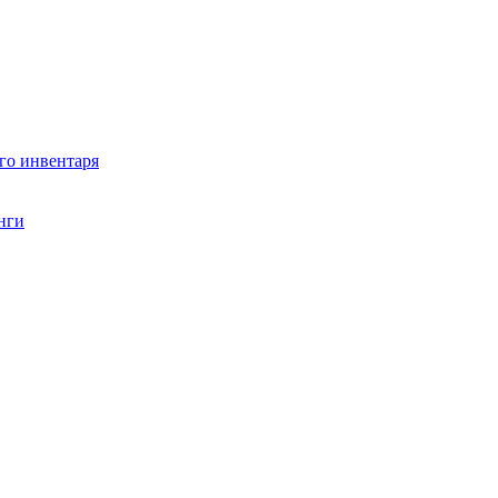
го инвентаря
нги