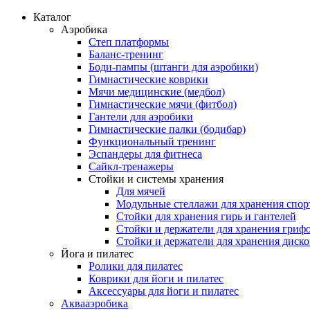
Каталог
Аэробика
Степ платформы
Баланс-тренинг
Боди-пампы (штанги для аэробики)
Гимнастические коврики
Мячи медицинские (медбол)
Гимнастические мячи (фитбол)
Гантели для аэробики
Гимнастические палки (бодибар)
Функциональный тренинг
Эспандеры для фитнеса
Сайкл-тренажеры
Стойки и системы хранения
Для мячей
Модульные стеллажи для хранения спор
Стойки для хранения гирь и гантелей
Стойки и держатели для хранения гриф
Стойки и держатели для хранения диск
Йога и пилатес
Ролики для пилатес
Коврики для йоги и пилатес
Аксессуары для йоги и пилатес
Аквааэробика