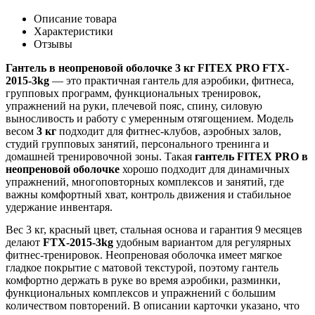
Описание товара
Характеристики
Отзывы
Гантель в неопреновой оболочке 3 кг FITEX PRO FTX-
2015-3kg
— это практичная гантель для аэробики, фитнеса,
групповых программ, функциональных тренировок,
упражнений на руки, плечевой пояс, спину, силовую
выносливость и работу с умеренным отягощением. Модель
весом
3 кг
подходит для фитнес-клубов, аэробных залов,
студий групповых занятий, персонального тренинга и
домашней тренировочной зоны. Такая
гантель FITEX PRO в
неопреновой оболочке
хорошо подходит для динамичных
упражнений, многоповторных комплексов и занятий, где
важны комфортный хват, контроль движения и стабильное
удержание инвентаря.
Вес 3 кг, красный цвет, стальная основа и гарантия 9 месяцев
делают
FTX-2015-3kg
удобным вариантом для регулярных
фитнес-тренировок. Неопреновая оболочка имеет мягкое
гладкое покрытие с матовой текстурой, поэтому гантель
комфортно держать в руке во время аэробики, разминки,
функциональных комплексов и упражнений с большим
количеством повторений. В описании карточки указано, что