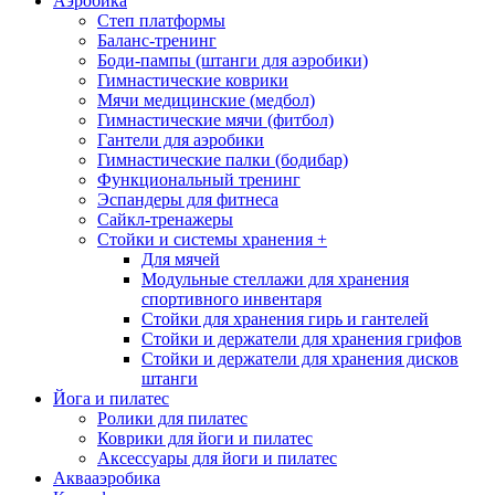
Аэробика
Степ платформы
Баланс-тренинг
Боди-пампы (штанги для аэробики)
Гимнастические коврики
Мячи медицинские (медбол)
Гимнастические мячи (фитбол)
Гантели для аэробики
Гимнастические палки (бодибар)
Функциональный тренинг
Эспандеры для фитнеса
Сайкл-тренажеры
Стойки и системы хранения
+
Для мячей
Модульные стеллажи для хранения
спортивного инвентаря
Стойки для хранения гирь и гантелей
Стойки и держатели для хранения грифов
Стойки и держатели для хранения дисков
штанги
Йога и пилатес
Ролики для пилатес
Коврики для йоги и пилатес
Аксессуары для йоги и пилатес
Аквааэробика