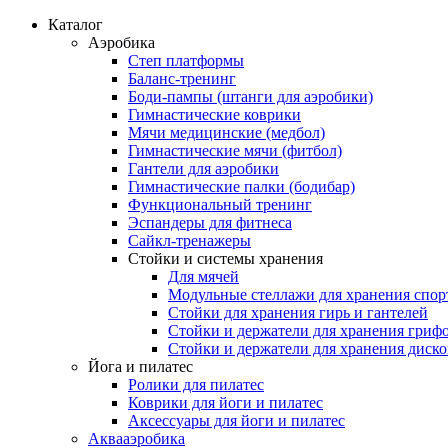
Каталог
Аэробика
Степ платформы
Баланс-тренинг
Боди-пампы (штанги для аэробики)
Гимнастические коврики
Мячи медицинские (медбол)
Гимнастические мячи (фитбол)
Гантели для аэробики
Гимнастические палки (бодибар)
Функциональный тренинг
Эспандеры для фитнеса
Сайкл-тренажеры
Стойки и системы хранения
Для мячей
Модульные стеллажи для хранения спор
Стойки для хранения гирь и гантелей
Стойки и держатели для хранения гриф
Стойки и держатели для хранения диск
Йога и пилатес
Ролики для пилатес
Коврики для йоги и пилатес
Аксессуары для йоги и пилатес
Аквааэробика