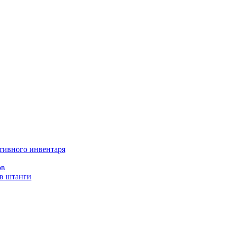
тивного инвентаря
ов
ов штанги