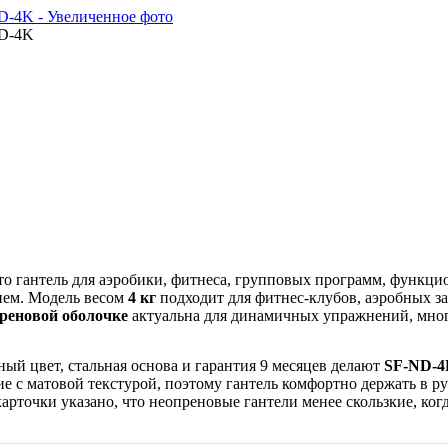
о гантель для аэробики, фитнеса, групповых программ, функци
ием. Модель весом
4 кг
подходит для фитнес-клубов, аэробных за
реновой оболочке
актуальна для динамичных упражнений, мног
лёный цвет, стальная основа и гарантия 9 месяцев делают
SF-ND-4
ие с матовой текстурой, поэтому гантель комфортно держать в 
рточки указано, что неопреновые гантели менее скользкие, ког