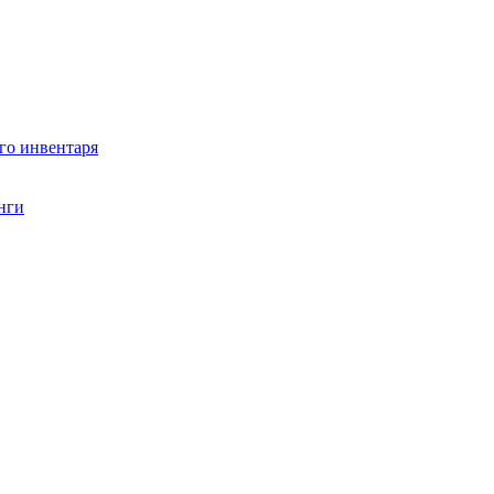
го инвентаря
нги