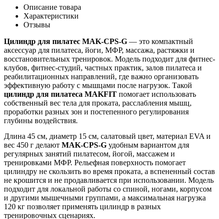
Описание товара
Характеристики
Отзывы
Цилиндр для пилатес MAK-CPS-G
— это компактный
аксессуар для пилатеса, йоги, МФР, массажа, растяжки и
восстановительных тренировок. Модель подходит для фитнес-
клубов, фитнес-студий, частных практик, залов пилатеса и
реабилитационных направлений, где важно организовать
эффективную работу с мышцами после нагрузок. Такой
цилиндр для пилатеса MAKFIT
помогает использовать
собственный вес тела для проката, расслабления мышц,
проработки разных зон и постепенного регулирования
глубины воздействия.
Длина 45 см, диаметр 15 см, салатовый цвет, материал EVA и
вес 450 г делают
MAK-CPS-G
удобным вариантом для
регулярных занятий пилатесом, йогой, массажем и
тренировками МФР. Рельефная поверхность помогает
цилиндру не скользить во время проката, а вспененный состав
не крошится и не продавливается при использовании. Модель
подходит для локальной работы со спиной, ногами, корпусом
и другими мышечными группами, а максимальная нагрузка
120 кг позволяет применять цилиндр в разных
тренировочных сценариях.