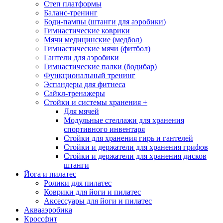
Степ платформы
Баланс-тренинг
Боди-пампы (штанги для аэробики)
Гимнастические коврики
Мячи медицинские (медбол)
Гимнастические мячи (фитбол)
Гантели для аэробики
Гимнастические палки (бодибар)
Функциональный тренинг
Эспандеры для фитнеса
Сайкл-тренажеры
Стойки и системы хранения
+
Для мячей
Модульные стеллажи для хранения
спортивного инвентаря
Стойки для хранения гирь и гантелей
Стойки и держатели для хранения грифов
Стойки и держатели для хранения дисков
штанги
Йога и пилатес
Ролики для пилатес
Коврики для йоги и пилатес
Аксессуары для йоги и пилатес
Аквааэробика
Кроссфит