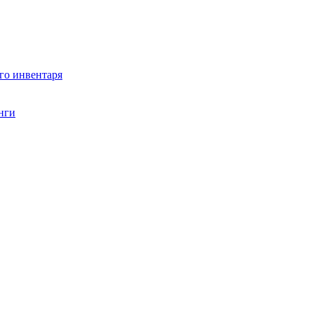
го инвентаря
нги