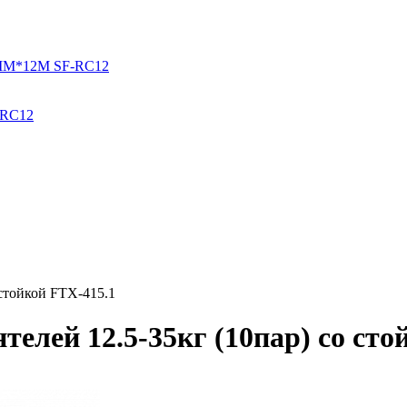
-RС12
 стойкой FTX-415.1
елей 12.5-35кг (10пар) со сто