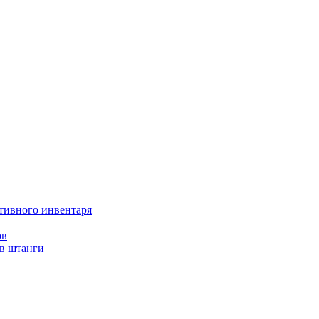
тивного инвентаря
ов
ов штанги