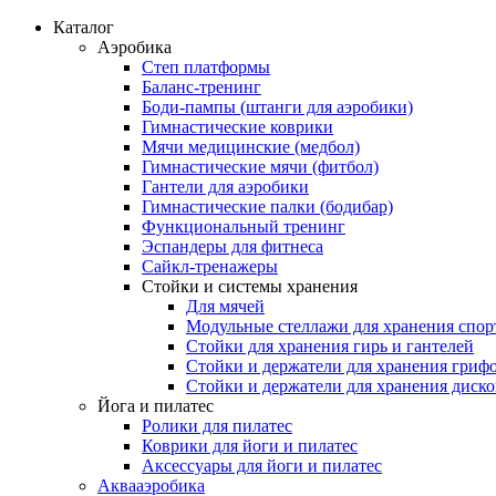
Каталог
Аэробика
Степ платформы
Баланс-тренинг
Боди-пампы (штанги для аэробики)
Гимнастические коврики
Мячи медицинские (медбол)
Гимнастические мячи (фитбол)
Гантели для аэробики
Гимнастические палки (бодибар)
Функциональный тренинг
Эспандеры для фитнеса
Сайкл-тренажеры
Стойки и системы хранения
Для мячей
Модульные стеллажи для хранения спор
Стойки для хранения гирь и гантелей
Стойки и держатели для хранения гриф
Стойки и держатели для хранения диск
Йога и пилатес
Ролики для пилатес
Коврики для йоги и пилатес
Аксессуары для йоги и пилатес
Аквааэробика