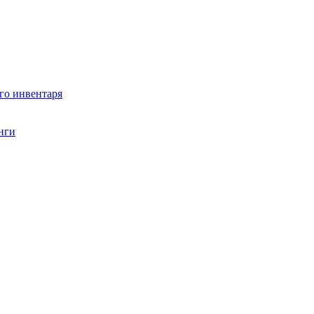
го инвентаря
нги