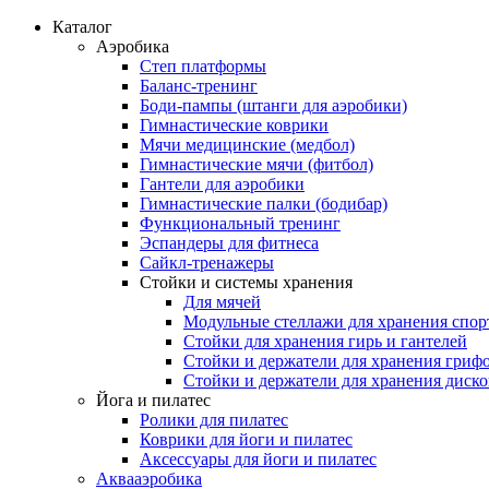
Каталог
Аэробика
Степ платформы
Баланс-тренинг
Боди-пампы (штанги для аэробики)
Гимнастические коврики
Мячи медицинские (медбол)
Гимнастические мячи (фитбол)
Гантели для аэробики
Гимнастические палки (бодибар)
Функциональный тренинг
Эспандеры для фитнеса
Сайкл-тренажеры
Стойки и системы хранения
Для мячей
Модульные стеллажи для хранения спор
Стойки для хранения гирь и гантелей
Стойки и держатели для хранения гриф
Стойки и держатели для хранения диск
Йога и пилатес
Ролики для пилатес
Коврики для йоги и пилатес
Аксессуары для йоги и пилатес
Аквааэробика