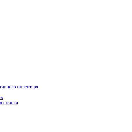
тивного инвентаря
ов
ов штанги