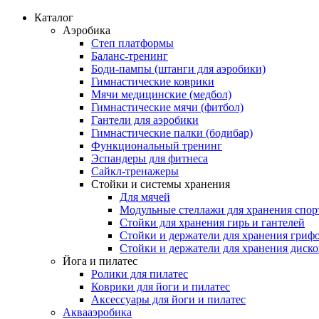
Каталог
Аэробика
Степ платформы
Баланс-тренинг
Боди-пампы (штанги для аэробики)
Гимнастические коврики
Мячи медицинские (медбол)
Гимнастические мячи (фитбол)
Гантели для аэробики
Гимнастические палки (бодибар)
Функциональный тренинг
Эспандеры для фитнеса
Сайкл-тренажеры
Стойки и системы хранения
Для мячей
Модульные стеллажи для хранения спор
Стойки для хранения гирь и гантелей
Стойки и держатели для хранения гриф
Стойки и держатели для хранения диск
Йога и пилатес
Ролики для пилатес
Коврики для йоги и пилатес
Аксессуары для йоги и пилатес
Аквааэробика