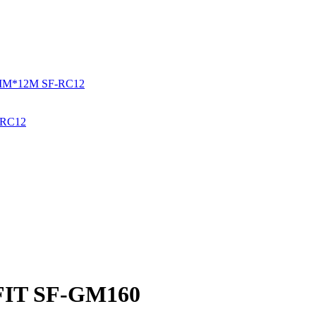
-RС12
FIT SF-GM160