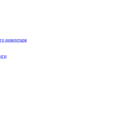
го инвентаря
нги