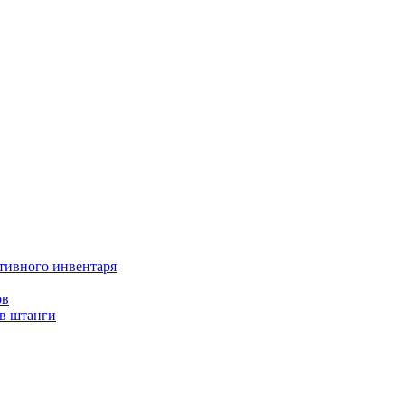
тивного инвентаря
ов
ов штанги