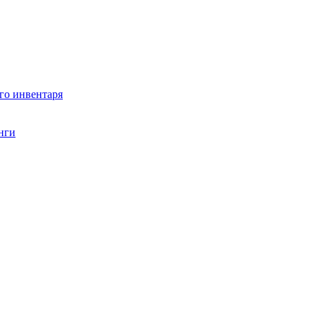
го инвентаря
нги