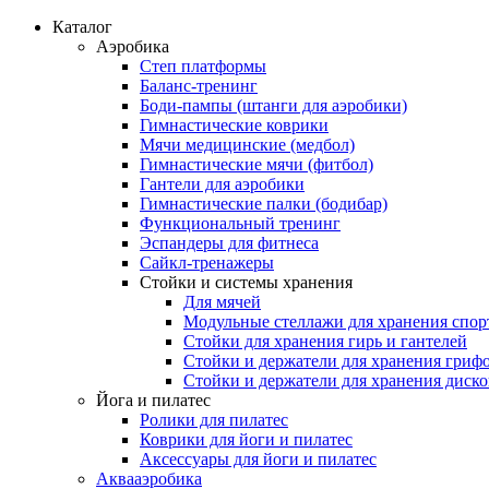
Каталог
Аэробика
Степ платформы
Баланс-тренинг
Боди-пампы (штанги для аэробики)
Гимнастические коврики
Мячи медицинские (медбол)
Гимнастические мячи (фитбол)
Гантели для аэробики
Гимнастические палки (бодибар)
Функциональный тренинг
Эспандеры для фитнеса
Сайкл-тренажеры
Стойки и системы хранения
Для мячей
Модульные стеллажи для хранения спор
Стойки для хранения гирь и гантелей
Стойки и держатели для хранения гриф
Стойки и держатели для хранения диск
Йога и пилатес
Ролики для пилатес
Коврики для йоги и пилатес
Аксессуары для йоги и пилатес
Аквааэробика