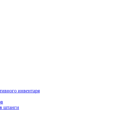
тивного инвентаря
ов
ов штанги