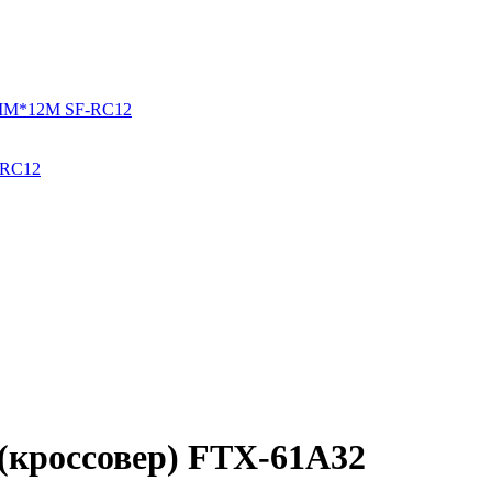
-RС12
(кроссовер) FTX-61A32