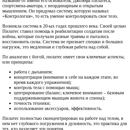
название от имени его основателя, Джозефа Пилатеса,
спортсмена-аматора, с неординарным и открытым
мышлением. Он придумал систему, которую называл
«Контрология», то есть умение контролировать свое тело.
Возникла система в 20-ых годах прошлого века. Своей целью
Пилатес ставил помощь в реабилитации солдатам после
войны, которые получали разные травмы и пытались
восстановить силы. Система не признает спешки и больших
нагрузок, это медленная и глубокая работа над собой.
По аналогии с йогой, пилатес имеет свои ключевые аспекты,
или принципы:
работа с дыханием;
концентрация (внимание к себе на каждом этапе, во
время каждого упражнения);
контроль тела с помощью мышц;
центрирование (баланс; ключевое внимание – базовым
поддерживающим мышцам живота и спины);
точность техники;
использование аксессуаров, эффективность.
Пилатес полностью сконцентрирован на работе над телом, в
нем нет глубокого погружения в духовность, это практика для
тех, кто разделяет эти понятия.