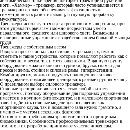
анатомической точки зрения повторяет траекторию руки или
ноги. «Хаммер» - тренажер, который часто устанавливается в
тренажерных залах, обеспечивая эффективность и
симметричность развития мышц, и глубокую проработку
мускулатуры.
Тренажеры используются и для тренировки мышц спины, при
этом управлять рычагами можно посредством узкого
параллельного, среднего или широкого хвата. Возможны и
изолированные упражнения с задействованием большой мышцы
груди.
Тренажеры с собственным весом
Говоря о профессиональных силовых тренажерах, нужно
отметить и такие устройства, которые позволяют работать как с
собственным весом, так и с отягощениями. В данную группу
оборудования можно включить турники, брусья, скамьи для
пресса и жима, стойки и силовые рамы, гиперэкстензии.
Комбинируя их, можно продумать полноценное силовое
оборудование, помогающее тренировать разные группы мышц.
О правильном выборе силового тренажера
Силовые тренировки являются частью любой фитнес-
программы, поэтому оборудование для подобных упражнений
имеется и в крупном фитнес-центре, и в маленьком спортивном
зале. Подбирать силовые модели для оснащения как
спортивного клуба, так и домашнего зала нужно грамотно, а
именно – с учетом нескольких факторов:
Соответствие требованиям эргономичности и принципам
биомеханики. Особенность профессиональных тренажеров в
том, что в их разработке принимают участие инженеры,