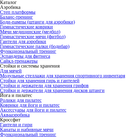
Каталог
Аэробика
Степ платформы
Баланс-тренинг
Боди-пампы (штанги для аэробики)
Гимнастические коврики
Мячи медицинские (медбол)
Гимнастические мячи (фитбол)
Гантели для аэробики
Гимнастические палки (бодибар)
Функциональный тренинг
Эспандеры для фитнеса
Сайкл-тренажеры
Стойки и системы хранения
Для мячей
Модульные стеллажи для хранения спортивного инвентаря
Стойки для хранения гирь и гантелей
Стойки и держатели для хранения грифов
Стойки и держатели для хранения дисков штанги
Йога и пилатес
Ролики для пилатес
Коврики для йоги и пилатес
Аксессуары для йоги и пилатес
Аквааэробика
Кроссфит
Гантели и гири
Канаты и набивные мячи
Функциональный тренинг