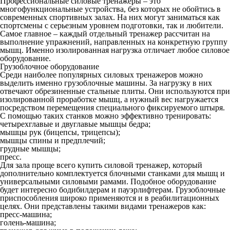
Профессиональные силовые тренажеры – это
многофункциональные устройства, без которых не обойтись в
современных спортивных залах. На них могут заниматься как
спортсмены с серьезным уровнем подготовки, так и любители.
Самое главное – каждый отдельный тренажер рассчитан на
выполнение упражнений, направленных на конкретную группу
мышц. Именно изолированная нагрузка отличает любое силовое
оборудование.
Грузоблочное оборудование
Среди наиболее популярных силовых тренажеров можно
выделить именно грузоблочные машины. За нагрузку в них
отвечают обрезиненные стальные плиты. Они используются при
изолированной проработке мышц, а нужный вес нагружается
посредством перемещения специального фиксируемого штыря.
С помощью таких станков можно эффективно тренировать:
четырехглавые и двуглавые мышцы бедра;
мышцы рук (бицепсы, трицепсы);
мышцы спины и предплечий;
грудные мышцы;
пресс.
Для зала проще всего купить силовой тренажер, который
дополнительно комплектуется блочными станками для мышц и
универсальными силовыми рамами. Подобное оборудование
будет интересно бодибилдерам и пауэрлифтерам. Грузоблочные
приспособления широко применяются и в реабилитационных
целях. Они представлены такими видами тренажеров как:
пресс-машина;
голень-машина;