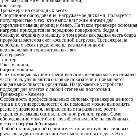
тренажер для жима в положении лежа;
кроссовер
Тренажеры на свободных весах
Спортивное оборудование, нагружаемое дисками, пользуется
популярностью у тех, кто выполняет жим ногами для
укрепления мышц ягодиц и бедер. На таком тренажере основная
нагрузка приходится на переднюю поверхность бедра и
большую ягодичную мышцу, в том время как задняя часть бедра
прорабатывается за счет косвенной нагрузки. Тренажеры на
свободных весах представлены разными видами:
вертикальная и горизонтальная тяга;
баттерфляй;
твистер;
Гакк-машина;
бицепс-машина.
С их помощью активно тренируется мышечный массив нижней
части тела, улучшаются силовые показатели и повышается
общая выносливость организма. Нагружаемые устройства
подходят для атлетов с любой степенью подготовки.
Тренажеры «Хаммер»
Особенность профессиональных силовых тренажеров данного
типа в их универсальности: с их помощью можно выполнять
разные упражнения, направленные на развитие, рост и
укрепление мышц спины, плеч, ног, рук или груди. Само
оборудование может быть грузоблочным либо на свободных
весах с нагрузкой блинами.
Любой станок данной серии имеет поворотную ось силовых
рычагов, а движения в системе выполняются по дуге. Это с