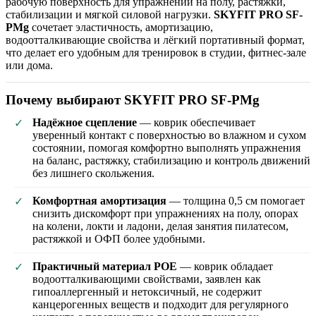
рабочую поверхность для упражнений на полу, растяжки,
стабилизации и мягкой силовой нагрузки.
SKYFIT PRO SF-
PMg
сочетает эластичность, амортизацию,
водоотталкивающие свойства и лёгкий портативный формат,
что делает его удобным для тренировок в студии, фитнес-зале
или дома.
Почему выбирают SKYFIT PRO SF-PMg
Надёжное сцепление
— коврик обеспечивает
✓
уверенный контакт с поверхностью во влажном и сухом
состоянии, помогая комфортно выполнять упражнения
на баланс, растяжку, стабилизацию и контроль движений
без лишнего скольжения.
Комфортная амортизация
— толщина 0,5 см помогает
✓
снизить дискомфорт при упражнениях на полу, опорах
на колени, локти и ладони, делая занятия пилатесом,
растяжкой и ОФП более удобными.
Практичный материал POE
— коврик обладает
✓
водоотталкивающими свойствами, заявлен как
гипоаллергенный и нетоксичный, не содержит
канцерогенных веществ и подходит для регулярного