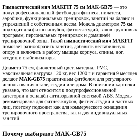
Гимнастический мяч MAKFIT 75 см MAK-GB75
— это
полупрофессиональный фитбол для фитнеса, пилатеса,
аэробики, функциональных тренировок, занятий на баланс и
упражнений с собственным весом. Модель диаметром
75 см
подходит для фитнес-клубов, фитнес-студий, залов групповых
программ, персональных тренировок и домашней
тренировочной зоны. Такой
гимнастический мяч MAKFIT
помогает разнообразить занятия, добавить нестабильную
опору и включить в работу мышцы корпуса, спины, ног,
ягодиц и стабилизаторы.
Диаметр 75 см, фиолетовый цвет, материал PVC,
максимальная нагрузка 120 кг, вес 1200 г и гарантия 9 месяцев
делают
MAK-GB75
практичным фитболом для регулярного
использования в зале, студии или дома. В описании карточки
указано, что мяч относится к полупрофессиональной
категории и оснащён антивзрывной системой ABS. Модель
рекомендована для фитнес-клубов, фитнес-студий и частных
лиц, поэтому подходит как для коммерческого оснащения
тренировочного пространства, так и для индивидуальных
занятий.
Почему выбирают MAK-GB75