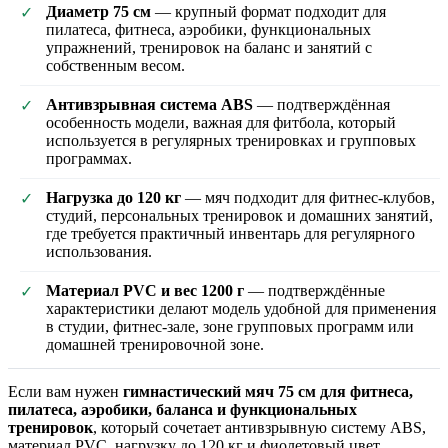
Диаметр 75 см
— крупный формат подходит для
✓
пилатеса, фитнеса, аэробики, функциональных
упражнений, тренировок на баланс и занятий с
собственным весом.
Антивзрывная система ABS
— подтверждённая
✓
особенность модели, важная для фитбола, который
используется в регулярных тренировках и групповых
программах.
Нагрузка до 120 кг
— мяч подходит для фитнес-клубов,
✓
студий, персональных тренировок и домашних занятий,
где требуется практичный инвентарь для регулярного
использования.
Материал PVC и вес 1200 г
— подтверждённые
✓
характеристики делают модель удобной для применения
в студии, фитнес-зале, зоне групповых программ или
домашней тренировочной зоне.
Если вам нужен
гимнастический мяч 75 см для фитнеса,
пилатеса, аэробики, баланса и функциональных
тренировок
, который сочетает антивзрывную систему ABS,
материал PVC, нагрузку до 120 кг и фиолетовый цвет,