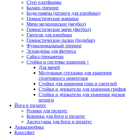
Степ платформы
Баланс-тренинг
Боди-пампы (штанги для аэробики)
Гимнастические коврики
Мячи медицинские (медбол)
Гимнастические мячи (фитбол)
Гантели для аэробики
Гимнастические палки (бодибар)
Функциональный тренинг
Эспандеры для фитнеса
Сайкл-тренажеры
Стойки и системы хранения
+
Для мячей
Модульные стеллажи для хранения
спортивного инвентаря
Стойки для хранения гирь и гантелей
Стойки и держатели для хранения грифов
Стойки и держатели для хранения дисков
штанги
Йога и пилатес
Ролики для пилатес
Коврики для йоги и пилатес
Аксессуары для йоги и пилатес
Аквааэробика
Кроссфит