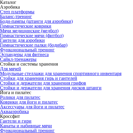
Каталог
Аэробика
Степ платформы
Баланс-тренинг
Боди-пампы (штанги для аэробики)
Гимнастические коврики
Мячи медицинские (медбол)
Гимнастические мячи (фитбол)
Гантели для аэробики
Гимнастические палки (бодибар)
Функциональный тренинг
Эспандеры для фитнеса
Сайкл-тренажеры
Стойки и системы хранения
Для мячей
Модульные стеллажи для хранения спортивного инвентаря
Стойки для хранения гирь и гантелей
Стойки и держатели для хранения грифов
Стойки и держатели для хранения дисков штанги
Йога и пилатес
Ролики для пилатес
Коврики для йоги и пилатес
Аксессуары для йоги и пилатес
Аквааэробика
Кроссфит
Гантели и гири
Канаты и набивные мячи
Функциональный тренинг