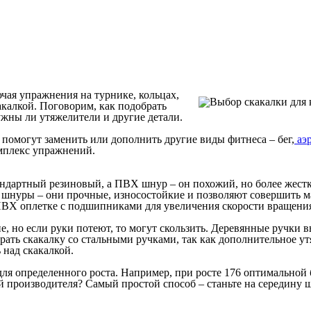
ючая упражнения на турнике, кольцах,
акалкой. Поговорим, как подобрать
ужны ли утяжелители и другие детали.
 помогут заменить или дополнить другие виды фитнеса – бег,
аэ
мплекс упражнений.
андартный резиновый, а ПВХ шнур – он похожий, но более жестк
нуры – они прочные, износостойкие и позволяют совершить ма
ПВХ оплетке с подшипниками для увеличения скорости вращения
, но если руки потеют, то могут скользить. Деревянные ручки в
ать скакалку со стальными ручками, так как дополнительное у
 над скакалкой.
я определенного роста. Например, при росте 176 оптимальной буд
производителя? Самый простой способ – станьте на середину шн