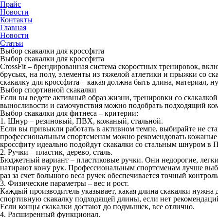
Прайс
Новости
Контакты
Главная
Новости
Статьи
Выбор скакалки для кроссфита
Выбор скакалки для кроссфита
CrossFit – брендированная система скоростных тренировок, вкл
брусьях, на полу, элементы из тяжелой атлетики и прыжки со ск
скакалку для кроссфита – какая должна быть длина, материал, н
Выбор спортивной скакалки
Если вы ведете активный образ жизни, тренировки со скакалкой
выносливости и самочувствия можно подобрать подходящий ко
Выбор скакалки для фитнеса – критерии:
1. Шнур – резиновый, ПВХ, кожаный, стальной.
Если вы привыкли работать в активном темпе, выбирайте не ст
профессиональным спортсменам можно рекомендовать кожаные ш
кроссфиту идеально подойдут скакалки со стальным шнуром в 
2. Ручки – пластик, дерево, сталь.
Бюджетный вариант – пластиковые ручки. Они недорогие, легкие
натирают кожу рук. Профессиональным спортсменам лучше выбр
раз за счет большого веса ручек обеспечивается точный контроль
3. Физические параметры – вес и рост.
Каждый производитель указывает, какая длина скакалки нужна дл
спортивную скакалку подходящей длины, если нет рекомендаций 
Если концы скакалки достают до подмышек, все отлично.
4. Расширенный функционал.