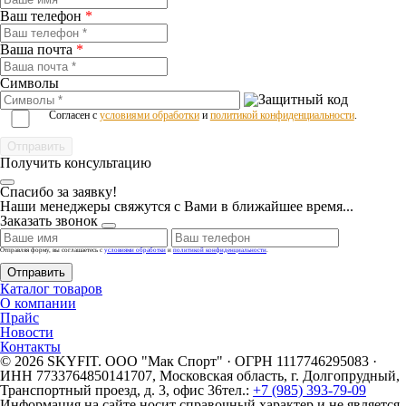
Ваш телефон
*
Ваша почта
*
Символы
Согласен с
условиями обработки
и
политикой конфиденциальности
.
Получить консультацию
Спасибо за заявку!
Наши менеджеры свяжутся с Вами в ближайшее время...
Заказать звонок
Отправляя форму, вы соглашаетесь с
условиями обработки
и
политикой конфиденциальности
.
Отправить
Каталог товаров
О компании
Прайс
Новости
Контакты
© 2026 SKYFIT. ООО "Мак Спорт" · ОГРН 1117746295083 ·
ИНН 7733764850
141707, Московская область, г. Долгопрудный,
Транспортный проезд, д. 3, офис 36
тел.:
+7 (985) 393-79-09
Информация на сайте носит справочный характер и не является