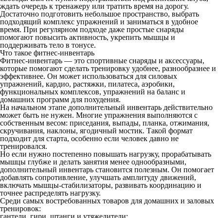
ждать очередь к тренажеру или тратить время на дорогу.
Достаточно подготовить небольшое пространство, выбрать
подходящий комплекс упражнений и заниматься в удобное
время. При регулярном подходе даже простые снаряды
помогают повысить активность, укрепить мышцы и
поддерживать тело в тонусе.
Что такое фитнес-инвентарь
Фитнес-инвентарь — это спортивные снаряды и аксессуары,
которые помогают сделать тренировку удобнее, разнообразнее и
эффективнее. Он может использоваться для силовых
упражнений, кардио, растяжки, пилатеса, аэробики,
функциональных комплексов, упражнений на баланс и
домашних программ для похудения.
На начальном этапе дополнительный инвентарь действительно
может быть не нужен. Многие упражнения выполняются с
собственным весом: приседания, выпады, планка, отжимания,
скручивания, наклоны, ягодичный мостик. Такой формат
подходит для старта, особенно если человек давно не
тренировался.
Но если нужно постепенно повышать нагрузку, прорабатывать
мышцы глубже и делать занятия менее однообразными,
дополнительный инвентарь становится полезным. Он помогает
добавлять сопротивление, улучшать амплитуду движений,
включать мышцы-стабилизаторы, развивать координацию и
точнее распределять нагрузку.
Среди самых востребованных товаров для домашних и заловых
тренировок:
гантели, гири, штанги и утяжелители;