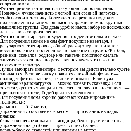
спортивном зале.
Фитнес-резинки отличаются по уровню сопротивления.
Новичкам лучше начинать с легкой или средней нагрузки,
чтобы освоить технику. Более жесткие резинки подходят
подготовленным занимающимся и упражнениям на крупные
мышечные группы. Для дома удобно иметь набор из нескольких
лент разного сопротивления.
Фитнес-инвентарь для похудения: что действительно важно
Для похудения важен не сам факт покупки инвентаря, а
регулярность тренировок, общий расход энергии, питание,
восстановление и постепенное повышение нагрузки. Фитбол,
резинки, скакалка, бодибар или гантели помогают сделать
занятия эффективнее, но результат появляется только при
системном подходе.
Лучше выбирать инвентарь, с которым вы действительно будете
заниматься. Если человеку нравится спокойный формат —
подойдет фитбол, коврик, резинки и пилатес. Если нужна
активная кардионагрузка — можно добавить скакалку. Если
хочется укрепить мышцы и повысить силовую выносливость —
пригодятся гантели, бодибар или утяжелители.
Для похудения дома хорошо работают комбинированные
тренировки:
разминка — 5–7 минут;
упражнения с собственным весом — приседания, выпады,
планка;
блок с фитнес-резинками — ягодицы, бедра, руки или спина;
упражнения на фитболе — пресс, спина, баланс;
кардио-блок со скакалкой или шагами на месте;