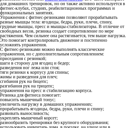
для домашних тренировок, но он также активно используется в
фитнес-клубах, студиях, реабилитационных программах и
функциональных занятиях.
Упражнения с фитнес-резинками позволяют прорабатывать
разные мышцы тела: ягодицы, бедра, руки, плечи, спину,
грудные мышцы, пресс и мышцы-стабилизаторы. В отличие от
свободных весов, резинка создает сопротивление по мере
растяжения. Чем сильнее она растягивается, тем выше нагрузка.
Это помогает контролировать движение и постепенно
усложнять упражнения.
С фитнес-резинками можно выполнять классические
упражнения, но с дополнительным сопротивлением:
приседания с резинкой;
шаги в сторону для ягодиц и бедер;
разведения ног лежа или стоя;
тяги резинки к корпусу для спины;
жимы и разведения для плеч;
сгибания рук на бицепс;
разгибания рук на трицепс;
упражнения на пресс и стабилизацию корпуса.
Резинка для фитнеса помогает:
повысить мышечный тонус;
увеличить нагрузку в домашних упражнениях;
прорабатывать ягодицы, бедра, руки, плечи и спину;
развивать выносливость;
укреплять мышечный корсет;
разнообразить тренировки без крупного оборудования;
использовать инвентарь дома, в поездке, на улице или в