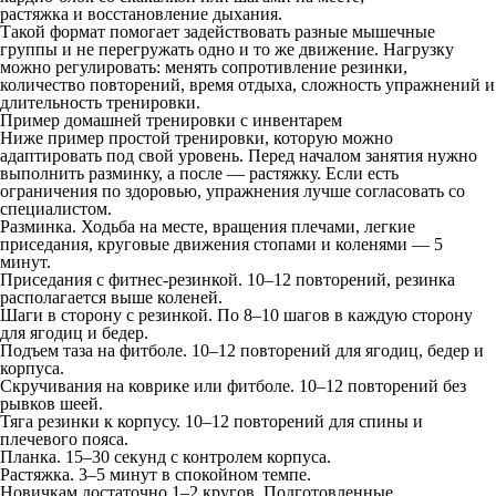
растяжка и восстановление дыхания.
Такой формат помогает задействовать разные мышечные
группы и не перегружать одно и то же движение. Нагрузку
можно регулировать: менять сопротивление резинки,
количество повторений, время отдыха, сложность упражнений и
длительность тренировки.
Пример домашней тренировки с инвентарем
Ниже пример простой тренировки, которую можно
адаптировать под свой уровень. Перед началом занятия нужно
выполнить разминку, а после — растяжку. Если есть
ограничения по здоровью, упражнения лучше согласовать со
специалистом.
Разминка.
Ходьба на месте, вращения плечами, легкие
приседания, круговые движения стопами и коленями — 5
минут.
Приседания с фитнес-резинкой.
10–12 повторений, резинка
располагается выше коленей.
Шаги в сторону с резинкой.
По 8–10 шагов в каждую сторону
для ягодиц и бедер.
Подъем таза на фитболе.
10–12 повторений для ягодиц, бедер и
корпуса.
Скручивания на коврике или фитболе.
10–12 повторений без
рывков шеей.
Тяга резинки к корпусу.
10–12 повторений для спины и
плечевого пояса.
Планка.
15–30 секунд с контролем корпуса.
Растяжка.
3–5 минут в спокойном темпе.
Новичкам достаточно 1–2 кругов. Подготовленные