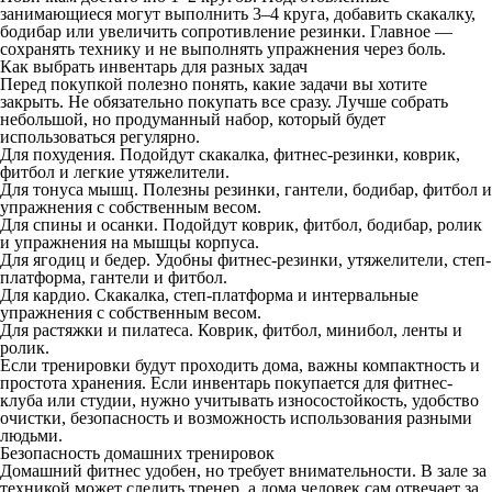
занимающиеся могут выполнить 3–4 круга, добавить скакалку,
бодибар или увеличить сопротивление резинки. Главное —
сохранять технику и не выполнять упражнения через боль.
Как выбрать инвентарь для разных задач
Перед покупкой полезно понять, какие задачи вы хотите
закрыть. Не обязательно покупать все сразу. Лучше собрать
небольшой, но продуманный набор, который будет
использоваться регулярно.
Для похудения.
Подойдут скакалка, фитнес-резинки, коврик,
фитбол и легкие утяжелители.
Для тонуса мышц.
Полезны резинки, гантели, бодибар, фитбол и
упражнения с собственным весом.
Для спины и осанки.
Подойдут коврик, фитбол, бодибар, ролик
и упражнения на мышцы корпуса.
Для ягодиц и бедер.
Удобны фитнес-резинки, утяжелители, степ-
платформа, гантели и фитбол.
Для кардио.
Скакалка, степ-платформа и интервальные
упражнения с собственным весом.
Для растяжки и пилатеса.
Коврик, фитбол, минибол, ленты и
ролик.
Если тренировки будут проходить дома, важны компактность и
простота хранения. Если инвентарь покупается для фитнес-
клуба или студии, нужно учитывать износостойкость, удобство
очистки, безопасность и возможность использования разными
людьми.
Безопасность домашних тренировок
Домашний фитнес удобен, но требует внимательности. В зале за
техникой может следить тренер, а дома человек сам отвечает за