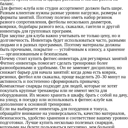
баланс.
Для фитнес-клуба или студии ассортимент должен быть шире.
Разным клиентам нужны разные уровни нагрузки, размеры и
форматы занятий. Поэтому полезно иметь набор резинок
разного сопротивления, фитболы нескольких диаметров,
коврики, бодибары разного веса, скакалки, гантели и другой
инвентарь для групповых программ.
При закупке для клуба важно учитывать не только цену, но и
долговечность. Инвентарь будет использоваться часто, разными
людьми и в разных программах. Поэтому материалы должны
быть прочными, покрытие — устойчивым к износу, а хранение
— организованным и безопасным.
Почему стоит купить фитнес-инвентарь для регулярных занятий
Фитнес-инвентарь помогает сделать тренировки более
разнообразными и удобными. Он не заменяет дисциплину, но
снижает барьер для начала занятий: когда дома есть коврик,
резинки, фитбол или скакалка, проще выделить 20–30 минут на
активность и постепенно сформировать привычку.
Компактные снаряды подходят для людей, которые не хотят
покупать крупные тренажеры или не имеют места для
оборудования. Их можно хранить в шкафу, брать с собой на дачу,
на улицу, в поездку или использовать в фитнес-клубе как
дополнение к основной тренировке.
Если вы выбираете инвентарь для похудения и тонуса,
обращайте внимание на универсальность, качество материалов,
безопасность, удобство хранения и соответствие вашему уровню
подготовки. Лучше купить несколько полезных снарядов,
которыми вы будете пользоваться регулярно, чем большой