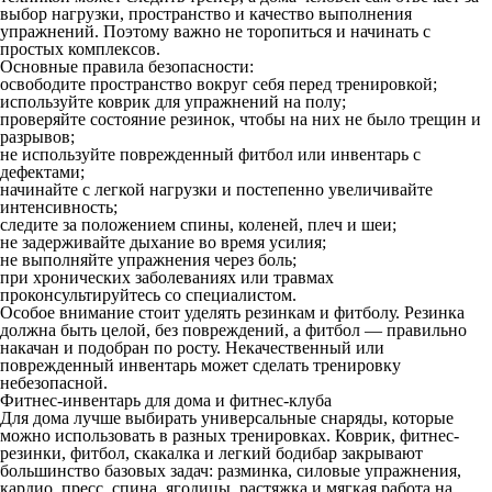
выбор нагрузки, пространство и качество выполнения
упражнений. Поэтому важно не торопиться и начинать с
простых комплексов.
Основные правила безопасности:
освободите пространство вокруг себя перед тренировкой;
используйте коврик для упражнений на полу;
проверяйте состояние резинок, чтобы на них не было трещин и
разрывов;
не используйте поврежденный фитбол или инвентарь с
дефектами;
начинайте с легкой нагрузки и постепенно увеличивайте
интенсивность;
следите за положением спины, коленей, плеч и шеи;
не задерживайте дыхание во время усилия;
не выполняйте упражнения через боль;
при хронических заболеваниях или травмах
проконсультируйтесь со специалистом.
Особое внимание стоит уделять резинкам и фитболу. Резинка
должна быть целой, без повреждений, а фитбол — правильно
накачан и подобран по росту. Некачественный или
поврежденный инвентарь может сделать тренировку
небезопасной.
Фитнес-инвентарь для дома и фитнес-клуба
Для дома лучше выбирать универсальные снаряды, которые
можно использовать в разных тренировках. Коврик, фитнес-
резинки, фитбол, скакалка и легкий бодибар закрывают
большинство базовых задач: разминка, силовые упражнения,
кардио, пресс, спина, ягодицы, растяжка и мягкая работа на