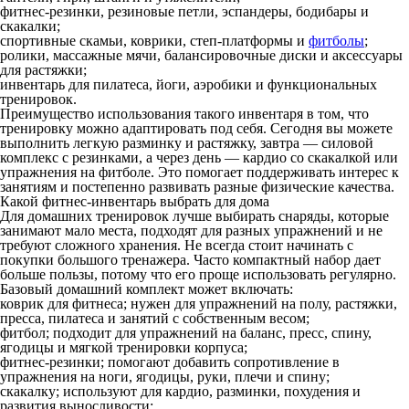
фитнес-резинки, резиновые петли, эспандеры, бодибары и
скакалки;
спортивные скамьи, коврики, степ-платформы и
фитболы
;
ролики, массажные мячи, балансировочные диски и аксессуары
для растяжки;
инвентарь для пилатеса, йоги, аэробики и функциональных
тренировок.
Преимущество использования такого инвентаря в том, что
тренировку можно адаптировать под себя. Сегодня вы можете
выполнить легкую разминку и растяжку, завтра — силовой
комплекс с резинками, а через день — кардио со скакалкой или
упражнения на фитболе. Это помогает поддерживать интерес к
занятиям и постепенно развивать разные физические качества.
Какой фитнес-инвентарь выбрать для дома
Для домашних тренировок лучше выбирать снаряды, которые
занимают мало места, подходят для разных упражнений и не
требуют сложного хранения. Не всегда стоит начинать с
покупки большого тренажера. Часто компактный набор дает
больше пользы, потому что его проще использовать регулярно.
Базовый домашний комплект может включать:
коврик для фитнеса;
нужен для упражнений на полу, растяжки,
пресса, пилатеса и занятий с собственным весом;
фитбол;
подходит для упражнений на баланс, пресс, спину,
ягодицы и мягкой тренировки корпуса;
фитнес-резинки;
помогают добавить сопротивление в
упражнения на ноги, ягодицы, руки, плечи и спину;
скакалку;
используют для кардио, разминки, похудения и
развития выносливости;