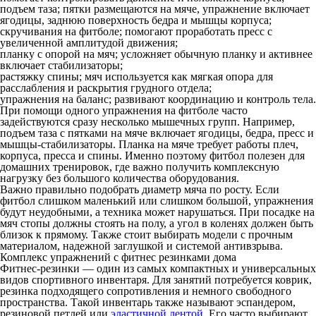
подъем таза;
пятки размещаются на мяче, упражнение включает
ягодицы, заднюю поверхность бедра и мышцы корпуса;
скручивания на фитболе;
помогают проработать пресс с
увеличенной амплитудой движения;
планку с опорой на мяч;
усложняет обычную планку и активнее
включает стабилизаторы;
растяжку спины;
мяч используется как мягкая опора для
расслабления и раскрытия грудного отдела;
упражнения на баланс;
развивают координацию и контроль тела.
При помощи одного упражнения на фитболе часто
задействуются сразу несколько мышечных групп. Например,
подъем таза с пятками на мяче включает ягодицы, бедра, пресс и
мышцы-стабилизаторы. Планка на мяче требует работы плеч,
корпуса, пресса и спины. Именно поэтому фитбол полезен для
домашних тренировок, где важно получить комплексную
нагрузку без большого количества оборудования.
Важно правильно подобрать диаметр мяча по росту. Если
фитбол слишком маленький или слишком большой, упражнения
будут неудобными, а техника может нарушаться. При посадке на
мяч стопы должны стоять на полу, а угол в коленях должен быть
близок к прямому. Также стоит выбирать модели с прочным
материалом, надежной заглушкой и системой антивзрыва.
Комплекс упражнений с фитнес резинками дома
Фитнес-резинки — один из самых компактных и универсальных
видов спортивного инвентаря. Для занятий потребуется коврик,
резинка подходящего сопротивления и немного свободного
пространства. Такой инвентарь также называют эспандером,
резиновой петлей или
эластичной лентой
. Его часто выбирают