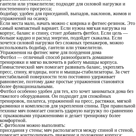
гантели или утяжелители;
подходят для силовой нагрузки и
постепенного прогресса;
бодибар;
удобен для приседаний, выпадов, наклонов, жимов и
упражнений на осанку.
Если места мало, начать можно с коврика и фитнес-резинок. Это
самый компактный вариант. Если нужна мягкая нагрузка на
корпус, баланс и спину, стоит добавить фитбол. Если цель —
больше кардио и расход энергии, подойдет скакалка. Если
хочется силовой нагрузки без сложных тренажеров, можно
использовать бодибар, гантели или утяжелители.
Упражнения на фитнес мяче для похудения дома
Фитбол — отличный способ разнообразить домашние
тренировки и мягко включить в работу мышцы корпуса.
Гимнастический мяч помогает развивать баланс, укреплять
пресс, спину, ягодицы, ноги и мышцы-стабилизаторы. За счет
нестабильной поверхности тело постоянно удерживает
равновесие, поэтому даже простые упражнения становятся
более функциональными.
Фитбол особенно удобен для тех, кто хочет заниматься дома без
тяжелого оборудования. Он подходит для спокойных
тренировок, пилатеса, упражнений на пресс, растяжки, мягкой
разминки и комплексов для укрепления спины. При правильной
технике мяч помогает снизить ударную нагрузку по сравнению
с прыжковыми упражнениями и делает тренировку более
комфортной.
С фитболом можно выполнять:
приседания у стены;
мяч располагается между спиной и стеной,
помогает контролировать движение и положение корпуса;