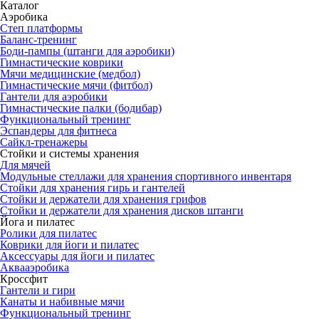
Каталог
Аэробика
Степ платформы
Баланс-тренинг
Боди-пампы (штанги для аэробики)
Гимнастические коврики
Мячи медицинские (медбол)
Гимнастические мячи (фитбол)
Гантели для аэробики
Гимнастические палки (бодибар)
Функциональный тренинг
Эспандеры для фитнеса
Сайкл-тренажеры
Стойки и системы хранения
Для мячей
Модульные стеллажи для хранения спортивного инвентаря
Стойки для хранения гирь и гантелей
Стойки и держатели для хранения грифов
Стойки и держатели для хранения дисков штанги
Йога и пилатес
Ролики для пилатес
Коврики для йоги и пилатес
Аксессуары для йоги и пилатес
Аквааэробика
Кроссфит
Гантели и гири
Канаты и набивные мячи
Функциональный тренинг