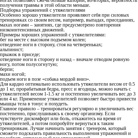
ногах позволяют сжечь больше калорий, во-вторых, вероятность
получения травмы в этой области меньше.
Подборка упражнений с утяжелителями
Особенно хорошо утяжелители проявляют себя при силовых
тренировках со своим весом, например, выпадах, приседаниях,
махах ногами – занятиях, где предусмотрено повторения
низкоинтенсивных движений.
Примеры хороших упражнений с утяжелителями:
бег на месте с высоким подъемом колен;
отведение ноги в сторону, стоя на четвереньках;
альпинист;
прыжок в приседе;
отведение ноги в сторону и назад – вначале отводим ровную
ногу, потом полусогнутую;
берпи;
махи ногой;
подъем ноги в позе «собака мордой вниз».
Для кардио оптимально использовать утяжелители весом от 0.5
до 1 кг, прорабатывая бедра, пресс и ягодицы, можно начать с
утяжелителей весом 1-1.5 кг и постепенно увеличивать вес до 3
или 4 кг. Применение утяжелителей позволяет быстро привести
мышцы тела в тонус и похудеть.
Главное правило – тренироваться регулярно и увеличивать вес
постепенно, прислушиваясь к своему организму. Если
чувствуете дискомфорт или боль, откажитесь на время от
утяжелителей, а потом попробуйте вернуться к таким
тренировкам. Лучше начинать занятия с тренером, который
сможете подсказать правильность выполнения упражнений и