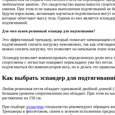
любопытное занятие. Это свидетельство выносливости спортсм
умения. При этом если навыки выполнения подтягиваний не бы
будучи взрослыми, желающие научиться подтягиваться могут 
которые облегчают массу тела. Одним из них является эспанде
подтягиваний.
Для чего нужен резиновый эспандер для подтягивания?
Это эффективный тренажер, который помогает начинающим спор
подтягиваний снизить нагрузку невозможно, так как отягощаю
можно снизить нагрузку, что позволяет на начальном этапе о
Эспандер позволяет компенсировать определенную долю веса т
спортсмены с легкостью покоряют перекладину уже без петли.
подтягиваться без компенсаторов веса, но и делать это правиль
Как выбрать эспандер для подтягивани
Любая резиновая петля обладает одинаковой двойной длиной (10
большим уровнем сопротивления она обладает. При этом на каж
растяжении на 150 см.
При подборе
эспандера
специалисты рекомендуют обращать вни
Тренажеры в фиолетовом, синем и зеленом исполнении предназн