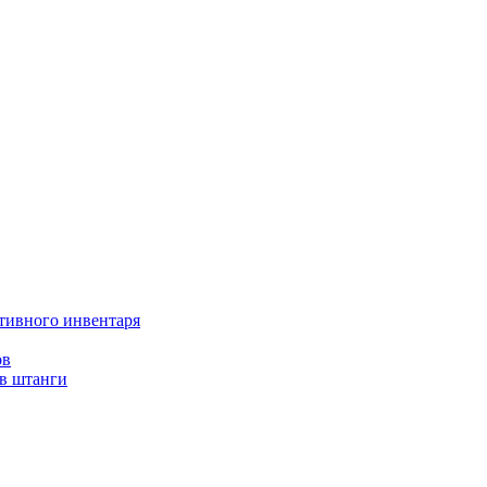
тивного инвентаря
ов
ов штанги