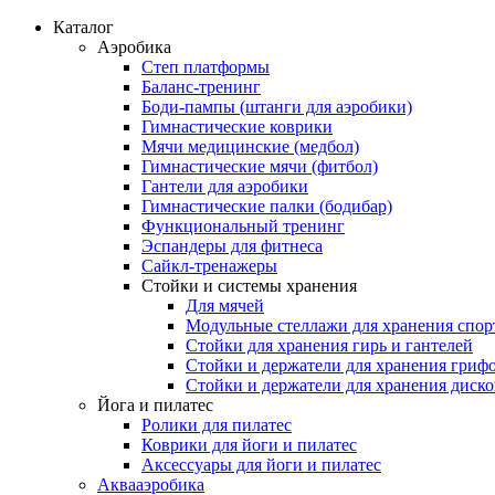
Каталог
Аэробика
Степ платформы
Баланс-тренинг
Боди-пампы (штанги для аэробики)
Гимнастические коврики
Мячи медицинские (медбол)
Гимнастические мячи (фитбол)
Гантели для аэробики
Гимнастические палки (бодибар)
Функциональный тренинг
Эспандеры для фитнеса
Сайкл-тренажеры
Стойки и системы хранения
Для мячей
Модульные стеллажи для хранения спор
Стойки для хранения гирь и гантелей
Стойки и держатели для хранения гриф
Стойки и держатели для хранения диск
Йога и пилатес
Ролики для пилатес
Коврики для йоги и пилатес
Аксессуары для йоги и пилатес
Аквааэробика