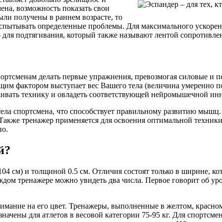
ена, возможность показать свои
ли получены в раннем возрасте, то
испытывать определенные проблемы. Для максимального ускорен
р для подтягивания, который также называют лентой сопротивлен
тсменам делать первые упражнения, превозмогая силовые и пси
щим фактором выступает вес Вашего тела (величина умеренно п
сваивать технику и овладеть соответствующей нейромышечной ин
ела спортсмена, что способствует правильному развитию мышц.
 Также тренажер применяется для освоения оптимальной техники
но.
й?
4 см) и толщиной 0.5 см. Отличия состоят только в ширине, кот
дом тренажере можно увидеть два числа. Первое говорит об уров
мание на его цвет. Тренажеры, выполненные в желтом, красном 
ачены для атлетов в весовой категории 75-95 кг. Для спортсме