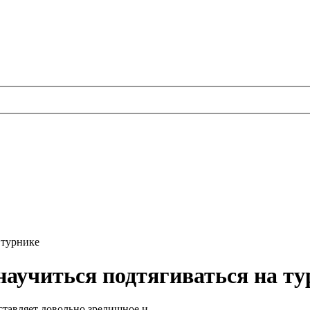
 турнике
 научиться подтягиваться на т
ставляет довольно зрелищное и