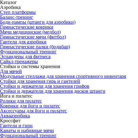
Каталог
Аэробика
Степ платформы
Баланс-тренинг
Боди-пампы (штанги для аэробики)
Гимнастические коврики
Мячи медицинские (медбол)
Гимнастические мячи (фитбол)
Гантели для аэробики
Гимнастические палки (бодибар)
Функциональный тренинг
Эспандеры для фитнеса
Сайкл-тренажеры
Стойки и системы хранения
Для мячей
Модульные стеллажи для хранения спортивного инвентаря
Стойки для хранения гирь и гантелей
Стойки и держатели для хранения грифов
Стойки и держатели для хранения дисков штанги
Йога и пилатес
Ролики для пилатес
Коврики для йоги и пилатес
Аксессуары для йоги и пилатес
Аквааэробика
Кроссфит
Гантели и гири
Канаты и набивные мячи
Функциональный тренинг