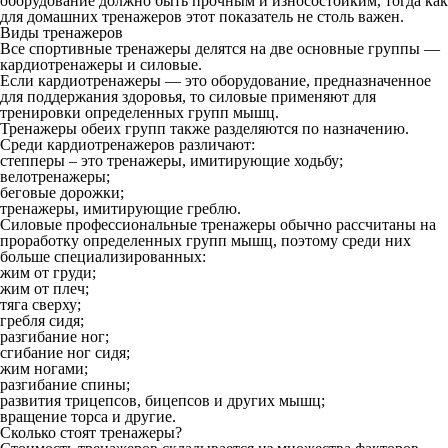
оборудование должно быть прочным и износостойким, тогда как
для домашних тренажеров этот показатель не столь важен.
Виды тренажеров
Все спортивные тренажеры делятся на две основные группы —
кардиотренажеры и силовые.
Если кардиотренажеры — это оборудование, предназначенное
для поддержания здоровья, то силовые применяют для
тренировки определенных групп мышц.
Тренажеры обеих групп также разделяются по назначению.
Среди кардиотренажеров различают:
степперы – это тренажеры, имитирующие ходьбу;
велотренажеры;
беговые дорожки;
тренажеры, имитирующие греблю.
Силовые профессиональные тренажеры обычно рассчитаны на
проработку определенных групп мышц, поэтому среди них
больше специализированных:
жим от груди;
жим от плеч;
тяга сверху;
гребля сидя;
разгибание ног;
сгибание ног сидя;
жим ногами;
разгибание спины;
развития трицепсов, бицепсов и других мышц;
вращение торса и другие.
Сколько стоят тренажеры?